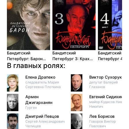
Бандитский
Бандитский
Бандитский
Петербург: Барон
Петербург 3: Крах
Петербург 4:
В главных ролях:
(2000)
Антибиотика (2001)
Арестант (200
Елена Драпеко
Виктор Сухоруков
следователь Мария
депутат Валерий
Сергеевна Плоткина
Глазанов
Армен
Евгений Сидихин
майор Кудасов Никита
Джигарханян
Никитич
Гурген
Дмитрий Певцов
Лев Борисов
Сергей Александрович
Говоров Виктор
Челищев
Павлович