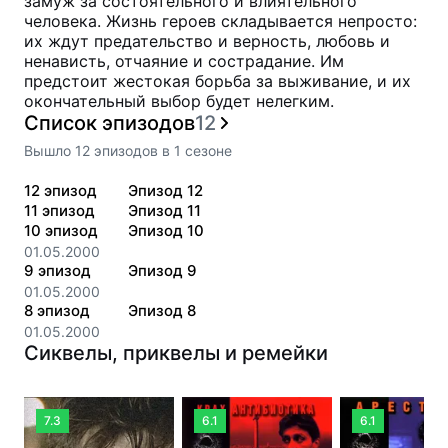
замуж за состоятельного и влиятельного
человека. Жизнь героев складывается непросто:
их ждут предательство и верность, любовь и
ненависть, отчаяние и сострадание. Им
предстоит жестокая борьба за выживание, и их
окончательный выбор будет нелегким.
Список эпизодов
12
Вышло
12
эпизодов
в
1
сезоне
12
эпизод
Эпизод 12
11
эпизод
Эпизод 11
10
эпизод
Эпизод 10
01.05.2000
9
эпизод
Эпизод 9
01.05.2000
8
эпизод
Эпизод 8
01.05.2000
Сиквелы, приквелы и ремейки
7.3
6.1
6.1