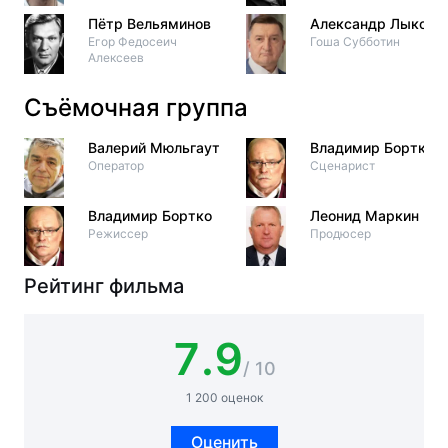
Пётр Вельяминов
Александр Лыков
Егор Федосеич
Гоша Субботин
Алексеев
Съёмочная группа
Валерий Мюльгаут
Владимир Бортко
Оператор
Сценарист
Владимир Бортко
Леонид Маркин
Режиссер
Продюсер
Рейтинг фильма
7.9
/ 10
1 200 оценок
Оценить