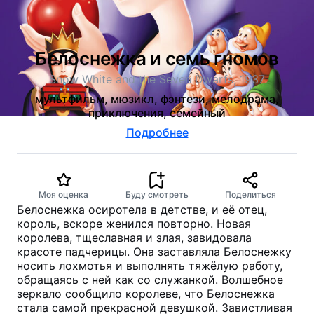
Белоснежка и семь гномов
Snow White and the Seven Dwarfs, 1937
мультфильм, мюзикл, фэнтези, мелодрама,
приключения, семейный
Подробнее
Моя оценка
Буду смотреть
Поделиться
Белоснежка осиротела в детстве, и её отец,
король, вскоре женился повторно. Новая
королева, тщеславная и злая, завидовала
красоте падчерицы. Она заставляла Белоснежку
носить лохмотья и выполнять тяжёлую работу,
обращаясь с ней как со служанкой. Волшебное
зеркало сообщило королеве, что Белоснежка
стала самой прекрасной девушкой. Завистливая