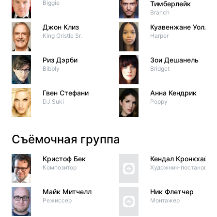
Biggie
Тимберлейк
Branch
Джон Клиз
Куавенжане Уоллис
King Gristle Sr.
Harper
Риз Дэрби
Зои Дешанель
Bibbly
Bridget
Гвен Стефани
Анна Кендрик
DJ Suki
Poppy
Съёмочная группа
Кристоф Бек
Кендал Кронкхайт
Композитор
Художник-постановщи
Майк Митчелл
Ник Флетчер
Режиссер
Монтажер