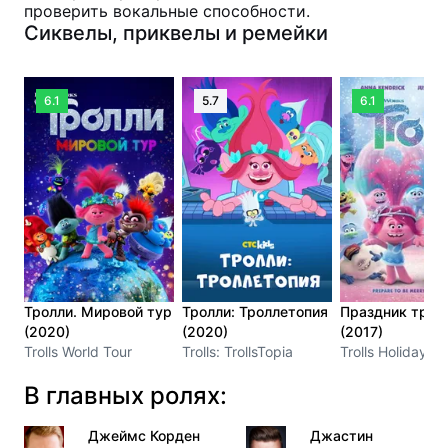
проверить вокальные способности.
Сиквелы, приквелы и ремейки
6.1
5.7
6.1
Тролли. Мировой тур
Тролли: Троллетопия
Праздник трол
(2020)
(2020)
(2017)
Trolls World Tour
Trolls: TrollsTopia
Trolls Holiday
В главных ролях:
Джеймс Корден
Джастин