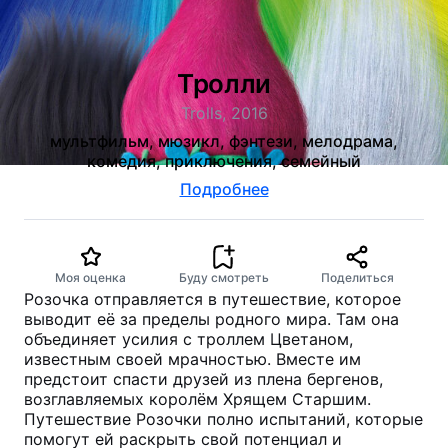
Тролли
Trolls, 2016
мультфильм, мюзикл, фэнтези, мелодрама,
комедия, приключения, семейный
Подробнее
Моя оценка
Буду смотреть
Поделиться
Розочка отправляется в путешествие, которое
выводит её за пределы родного мира. Там она
объединяет усилия с троллем Цветаном,
известным своей мрачностью. Вместе им
предстоит спасти друзей из плена бергенов,
возглавляемых королём Хрящем Старшим.
Путешествие Розочки полно испытаний, которые
помогут ей раскрыть свой потенциал и