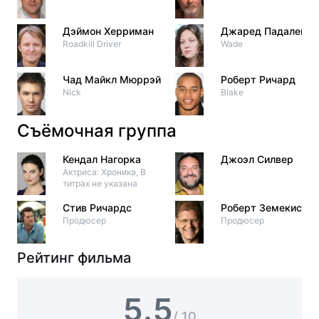
Дэймон Херриман
Джаред Падалеки
Roadkill Driver
Wade
Чад Майкл Мюррэй
Роберт Ричард
Nick
Blake
Съёмочная группа
Кендал Нагорка
Джоэл Силвер
Актриса: Хроника, В
титрах не указана
Стив Ричардс
Роберт Земекис
Продюсер
Продюсер
Рейтинг фильма
5.5
/ 10