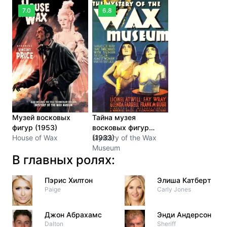
7.0
6.8
Музей восковых
Тайна музея
фигур (1953)
восковых фигур
House of Wax
(1933)
Mystery of the Wax
Museum
В главных ролях:
Пэрис Хилтон
Элиша Катберт
Paige
Carly Jones
Джон Абрахамс
Энди Андерсон
Dalton
Sheriff