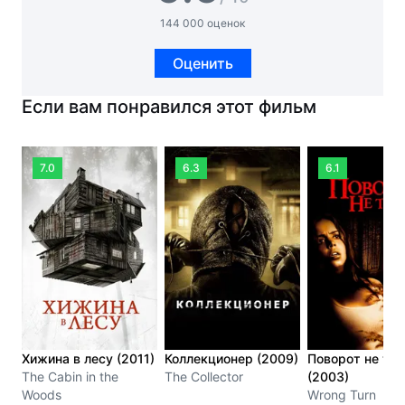
144 000 оценок
Оценить
Если вам понравился этот фильм
7.0
6.3
6.1
Хижина в лесу (2011)
Коллекционер (2009)
Поворот не туд
The Cabin in the
The Collector
(2003)
Woods
Wrong Turn