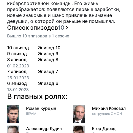
киберспортивной команды. Его жизнь
преображается: появляются первые заработки,
новые знакомые и шанс привлечь внимание
девушки, о которой он раньше не помышлял.
Список эпизодов
10
Вышло
10
эпизодов
в
1
сезоне
10
эпизод
Эпизод 10
9
эпизод
Эпизод 9
8
эпизод
Эпизод 8
01.02.2023
7
эпизод
Эпизод 7
25.01.2023
6
эпизод
Эпизод 6
18.01.2023
В главных ролях:
Роман Курцын
Михаил Коновалов
IIIPAM
сотрудник ОМОН
Александр Кудин
Егор Дрозд