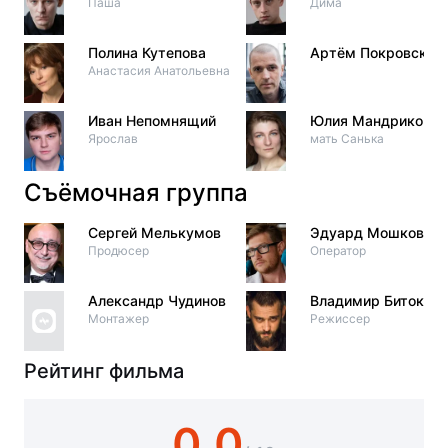
Паша
Дима
Полина Кутепова
Артём Покровский
Анастасия Анатольевна
Иван Непомнящий
Юлия Мандрико
Ярослав
мать Санька
Съёмочная группа
Сергей Мелькумов
Эдуард Мошкович
Продюсер
Оператор
Александр Чудинов
Владимир Битоков
Монтажер
Режиссер
Рейтинг фильма
0.0