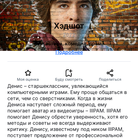
Хэдшот
2022
фантастика, комедия, драма
Подробнее
Моя оценка
Буду смотреть
Поделиться
Денис – старшеклассник, увлекающийся
компьютерными играми. Ему проще общаться в
сети, чем со сверстниками. Когда в жизни
Дениса наступает сложный период, ему
помогает аватар из видеоигры – IIIPAM. IIIPAM
помогает Денису обрести уверенность, хотя его
методы и советы не всегда выдерживают
критику. Денису, известному под ником IIIPAM,
поступает предложение от профессиональной