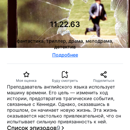
11.22.63
2016
фантастика, триллер, драма, мелодрама,
детектив
Подробнее
Моя оценка
Буду смотреть
Поделиться
Преподаватель английского языка использует
машину времени. Его цель — изменить ход
истории, предотвратив трагические события,
связанные с Кеннеди. Однако, оказавшись в
прошлом, он начинает новую жизнь. Эта жизнь
оказывается настолько привлекательной, что он
испытывает сильную привязанность к ней.
Список эпизодов
9