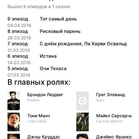
Вышло
9
эпизодов
в
1
сезоне
9
эпизод
Тот самый день
04.04.2016
8
эпизод
Рисковый парень
28.03.2016
7
эпизод
С днём рождения, Ли Харви Освальд
21.03.2016
6
эпизод
Истина
14.03.2016
5
эпизод
Очи Техаса
07.03.2016
В главных ролях:
Брэндон Людвиг
Грег Эллванд
Rookie
Sam
Тони Манч
Майкл Серсерчи
Little Eddie
Factory Worker
Джош Круддас
Джеймс Франко