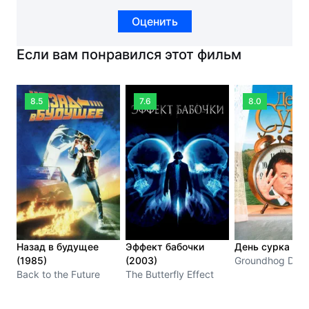
Оценить
Если вам понравился этот фильм
8.5
7.6
8.0
Назад в будущее
Эффект бабочки
День сурка (19
(1985)
(2003)
Groundhog Day
Back to the Future
The Butterfly Effect