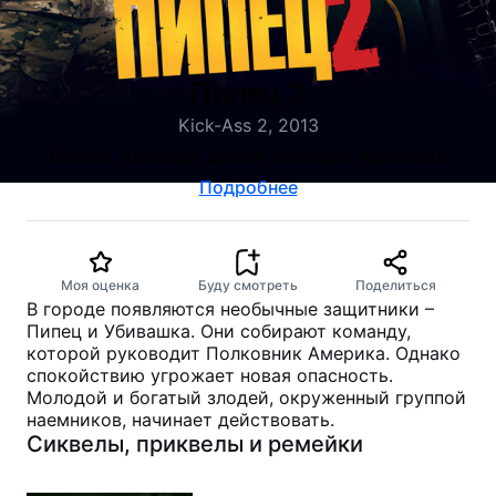
Пипец 2
Kick-Ass 2, 2013
боевик, триллер, драма, комедия, криминал
Подробнее
Моя оценка
Буду смотреть
Поделиться
В городе появляются необычные защитники –
Пипец и Убивашка. Они собирают команду,
которой руководит Полковник Америка. Однако
спокойствию угрожает новая опасность.
Молодой и богатый злодей, окруженный группой
наемников, начинает действовать.
Сиквелы, приквелы и ремейки