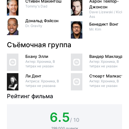
Стивен Макинтош
Аарон Тейлор-
Tommy's Dad
Джонсон
Dave Lizewski / Kick-
Ass
Дональд Фэйсон
Бенедикт Вонг
Dr. Gravity
Mr. Kim
Съёмочная группа
Бхану Элли
Вандер Маклауд
Актер: Хроника, В
Актер: Хроника, В
титрах не указан
титрах не указан
Ли Дент
Стюарт Малкастер
Актриса: Хроника, В
Актер: Хроника, В
титрах не указана
титрах не указан
Рейтинг фильма
6.5
/ 10
299 000 оценок