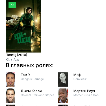
7.6
Пипец (2010)
Kick-Ass
В главных ролях:
Том У
Миф
Genghis Carnage
Convict #1
Джим Керри
Мартин Роуч
Colonel Stars and Stripes
Mother Russia Cop