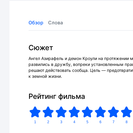
Обзор
Слова
Сюжет
Ангел Азирафель и демон Кроули на протяжении 
развились в дружбу, вопреки установленным прав
решают действовать сообща. Цель — предотвратит
к земной жизни.
Рейтинг фильма
1
2
3
4
5
6
7
8