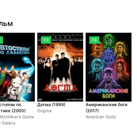
ильм
7
7.3
7.6
стопом по
Догма (1999)
Американские боги
П
ктике (2005)
Dogma
(2017)
(
itchhiker's Guide
American Gods
T
e Galaxy