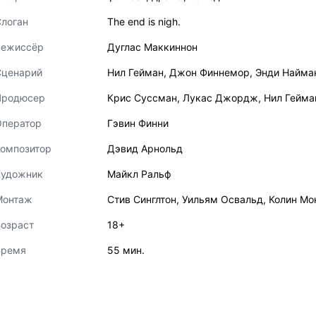
логан
The end is nigh.
Режиссёр
Дуглас Маккиннон
Сценарий
Нил Гейман
,
Джон Финнемор
,
Энди Найма
Продюсер
Крис Суссман
,
Лукас Джордж
,
Нил Гейма
Оператор
Гэвин Финни
Композитор
Дэвид Арнольд
Художник
Майкл Ральф
Монтаж
Стив Синглтон
,
Уильям Освальд
,
Колин Мо
озраст
18+
Время
55 мин.