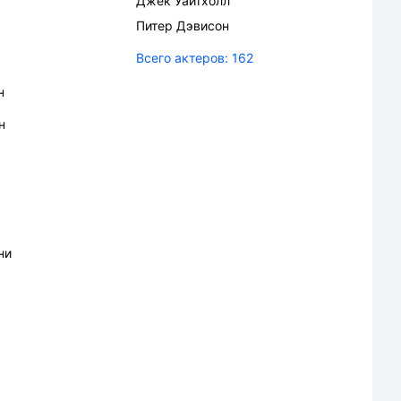
Джек Уайтхолл
Питер Дэвисон
Всего актеров:
162
н
н
ни