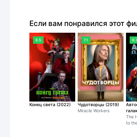
Если вам понравился этот ф
6.5
7.1
6.
Конец света (2022)
Чудотворцы (2019)
Авто
Miracle Workers
гала
The H
to th