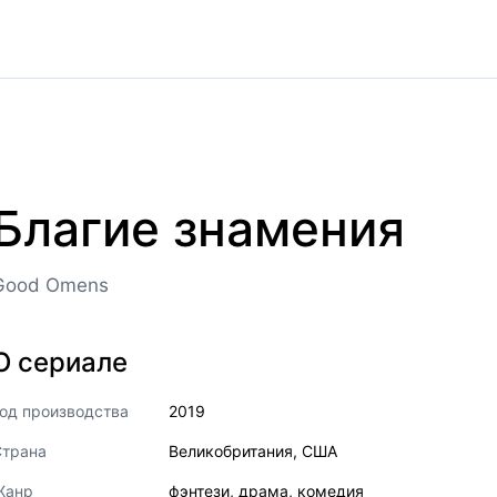
Благие знамения
Good Omens
О сериале
од производства
2019
Страна
Великобритания
,
США
Жанр
фэнтези
,
драма
,
комедия