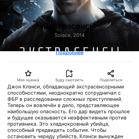
Экстрасенсы
Solace, 2014
триллер, криминал, детектив, фантастика
Подробнее
Моя оценка
Буду смотреть
Поделиться
Джон Клэнси, обладающий экстрасенсорными
способностями, неоднократно сотрудничал с
ФБР в расследовании сложных преступлений.
Теперь он вовлечён в дело, представляющее
наибольшую опасность. Его дар видеть прошлое
и будущее оказывается неэффективным против
противника. Это хладнокровный убийца,
способный предвидеть события. Чтобы
остановить череду убийств, Клэнси вынужден