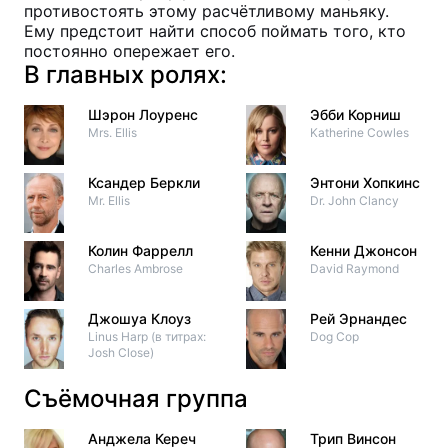
противостоять этому расчётливому маньяку.
Ему предстоит найти способ поймать того, кто
постоянно опережает его.
В главных ролях:
Шэрон Лоуренс
Эбби Корниш
Mrs. Ellis
Katherine Cowles
Ксандер Беркли
Энтони Хопкинс
Mr. Ellis
Dr. John Clancy
Колин Фаррелл
Кенни Джонсон
Charles Ambrose
David Raymond
Джошуа Клоуз
Рей Эрнандес
Linus Harp (в титрах:
Dog Cop
Josh Close)
Съёмочная группа
Анджела Кереч
Трип Винсон