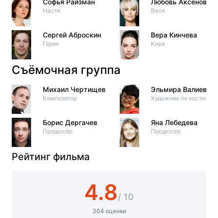
Софья Райзман
Любовь Аксёнова
Настя
Вася
Сергей Аброскин
Вера Кинчева
Гарик
Кира
Съёмочная группа
Михаил Чертищев
Эльмира Валиева
Композитор
Художник по костюма
Борис Дергачев
Яна Лебедева
Продюсер
Продюсер
Рейтинг фильма
4.8
/ 10
304 оценки