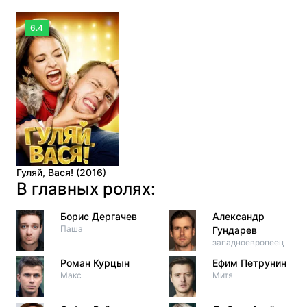
6.4
Гуляй, Вася! (2016)
В главных ролях:
Борис Дергачев
Александр
Паша
Гундарев
западноевропеец
Роман Курцын
Ефим Петрунин
Макс
Митя