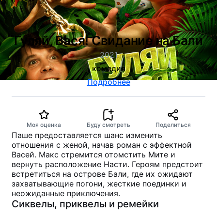
Гуляй, Вася! Свидание на Бали
2021
комедия
Подробнее
Моя оценка
Буду смотреть
Поделиться
Паше предоставляется шанс изменить
отношения с женой, начав роман с эффектной
Васей. Макс стремится отомстить Мите и
вернуть расположение Насти. Героям предстоит
встретиться на острове Бали, где их ожидают
захватывающие погони, жесткие поединки и
неожиданные приключения.
Сиквелы, приквелы и ремейки