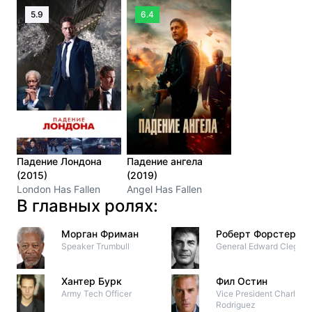
5.9
6.4
Падение Лондона
Падение ангела
(2015)
(2019)
London Has Fallen
Angel Has Fallen
В главных ролях:
Морган Фриман
Роберт Форстер
Speaker Trumbull
General Edward Clegg
Хантер Бурк
Фил Остин
Army Tech Officer
Vice President Charlie
Rodriguez