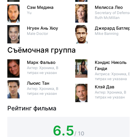
Сэм Медина
Мелисса Лео
Yu
Secretary of Defense
Ruth McMillan
Нгуен Ань Хюу
Джерард Батлер
Male Doctor
Mike Banning
Съёмочная группа
Марк Фальво
Кэндис Николь
Актер: Хроника, В
Ганди
титрах не указан
Актриса: Хроника, В
титрах не указана
Льюис Тан
Клэй Дав
Актер: Хроника, В
Актер: Хроника, В
титрах не указан
титрах не указан
Рейтинг фильма
6.5
/ 10