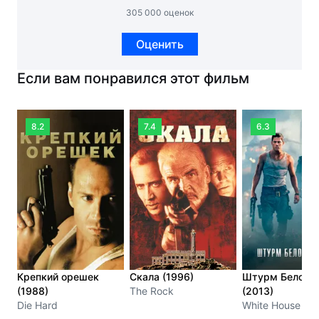
305 000 оценок
Оценить
Если вам понравился этот фильм
8.2
7.4
6.3
Крепкий орешек
Скала (1996)
Штурм Белого 
(1988)
The Rock
(2013)
Die Hard
White House Do