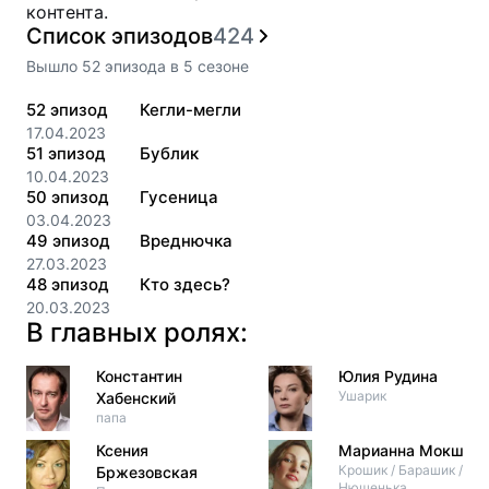
контента.
Список эпизодов
424
Вышло
52
эпизода
в
5
сезоне
52
эпизод
Кегли-мегли
17.04.2023
51
эпизод
Бублик
10.04.2023
50
эпизод
Гусеница
03.04.2023
49
эпизод
Вреднючка
27.03.2023
48
эпизод
Кто здесь?
20.03.2023
В главных ролях:
Константин
Юлия Рудина
Ушарик
Хабенский
папа
Ксения
Марианна Мокшин
Крошик / Барашик /
Бржезовская
Нюшенька