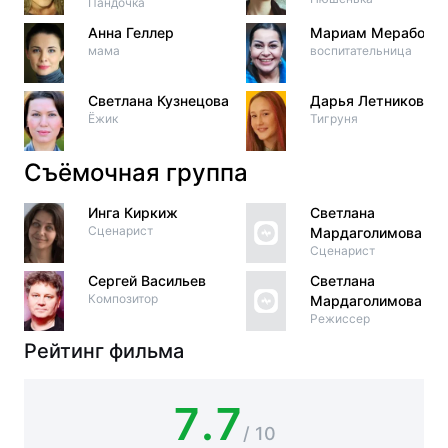
Пандочка
Анна Геллер
Мариам Мерабова
мама
воспитательница
Светлана Кузнецова
Дарья Летникова
Ёжик
Тигруня
Съёмочная группа
Инга Киркиж
Светлана
Сценарист
Мардаголимова
Сценарист
Сергей Васильев
Светлана
Композитор
Мардаголимова
Режиссер
Рейтинг фильма
7.7
/ 10