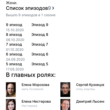
Жени.
Список эпизодов
9
Вышло
9
эпизодов
в
1
сезоне
9
эпизод
Эпизод 9
15.10.2020
8
эпизод
Эпизод 8
08.10.2020
7
эпизод
Эпизод 7
01.10.2020
6
эпизод
Эпизод 6
24.09.2020
5
эпизод
Эпизод 5
17.09.2020
В главных ролях:
Елена Морозова
Сергей Кузнецов
мать Осокиной
отец жертвы
Елена Нестерова
Дмитрий Лысенков
Нестерова