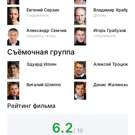
Евгений Серзин
Владимир Храбров
следователь
Долгих
Александр Семчев
Игорь Грабузов
продавец галош
следователь
Съёмочная группа
Эдуард Илоян
Алексей Троцюк
Виталий Шляппо
Денис Жалинский
Рейтинг фильма
6.2
/ 10