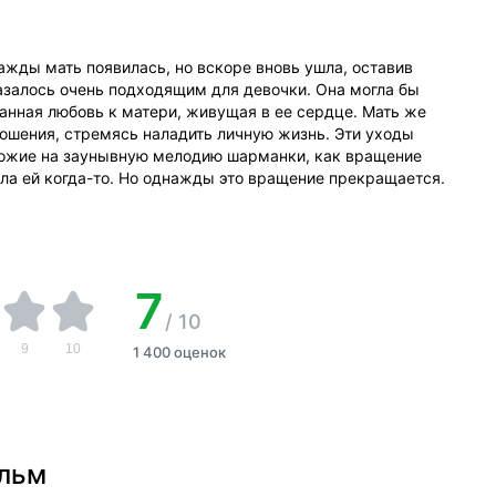
ажды мать появилась, но вскоре вновь ушла, оставив
азалось очень подходящим для девочки. Она могла бы
данная любовь к матери, живущая в ее сердце. Мать же
ношения, стремясь наладить личную жизнь. Эти уходы
хожие на заунывную мелодию шарманки, как вращение
ила ей когда-то. Но однажды это вращение прекращается.
7
/
10
9
10
1 400 оценок
ильм