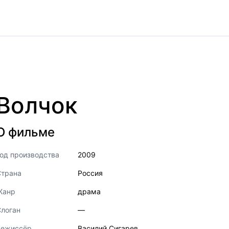
Волчок
О фильме
од производства
2009
Страна
Россия
Жанр
драма
логан
—
Режиссёр
Василий Сигарев