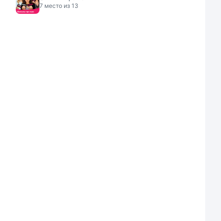
7
место из
13