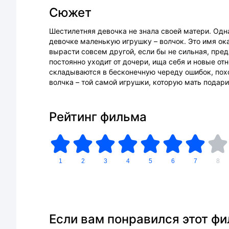
Сюжет
Шестилетняя девочка не знала своей матери. Одн
девочке маленькую игрушку – волчок. Это имя ок
вырасти совсем другой, если бы не сильная, пре
постоянно уходит от дочери, ища себя и новые от
складываются в бесконечную череду ошибок, по
волчка – той самой игрушки, которую мать подар
Рейтинг фильма
1
2
3
4
5
6
7
8
Если вам понравился этот ф