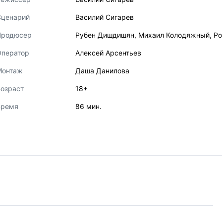
Сценарий
Василий Сигарев
Продюсер
Рубен Дишдишян
,
Михаил Колодяжный
,
Ро
Оператор
Алексей Арсентьев
Монтаж
Даша Данилова
озраст
18+
Время
86 мин.