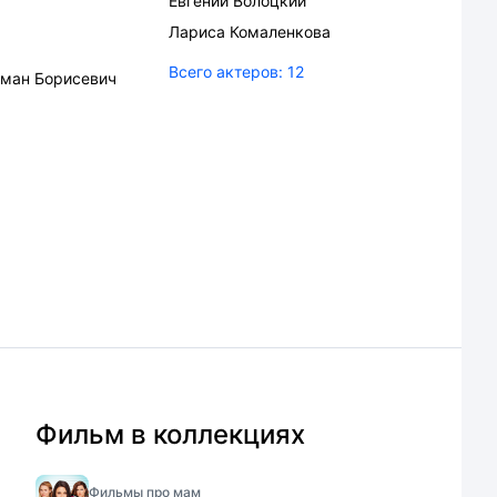
Евгений Волоцкий
Лариса Комаленкова
Всего актеров:
12
ман Борисевич
Фильм в коллекциях
Фильмы про мам