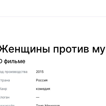
Женщины против м
О фильме
од производства
2015
Страна
Россия
Жанр
комедия
логан
—
Режиссёр
Таир Мамедов