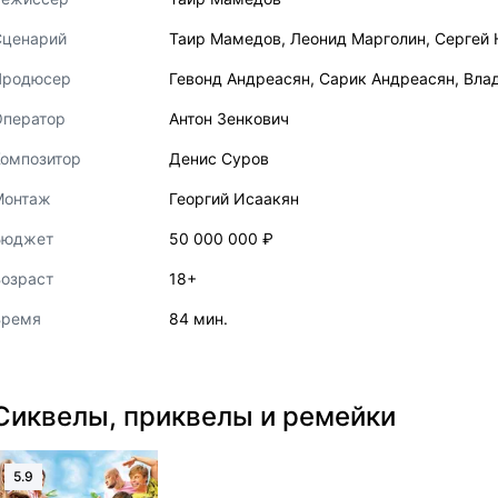
Сценарий
Таир Мамедов
,
Леонид Марголин
,
Сергей
Продюсер
Гевонд Андреасян
,
Сарик Андреасян
,
Вла
Оператор
Антон Зенкович
Композитор
Денис Суров
Монтаж
Георгий Исаакян
Бюджет
50 000 000 ₽
озраст
18+
Время
84 мин.
Сиквелы, приквелы и ремейки
5.9