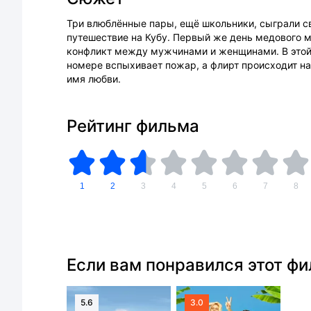
Три влюблённые пары, ещё школьники, сыграли с
путешествие на Кубу. Первый же день медового м
конфликт между мужчинами и женщинами. В этой б
номере вспыхивает пожар, а флирт происходит на 
имя любви.
Рейтинг фильма
1
2
3
4
5
6
7
8
Если вам понравился этот ф
5.6
3.0