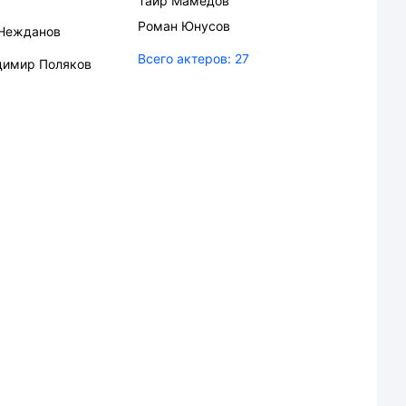
Таир Мамедов
Роман Юнусов
 Нежданов
Всего актеров:
27
димир Поляков