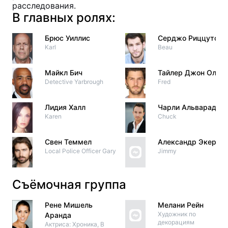
расследования.
В главных ролях:
Брюс Уиллис
Серджо Риццуто
Karl
Beau
Майкл Бич
Тайлер Джон Олсо
Detective Yarbrough
Fred
Лидия Халл
Чарли Альварадо
Karen
Chuck
Свен Теммел
Александр Экерт
Local Police Officer Gary
Jimmy
Съёмочная группа
Рене Мишель
Мелани Рейн
Художник по
Аранда
декорациям
Актриса: Хроника, В