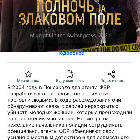
Полночь на злаковом поле
Midnight in the Switchgrass, 2021
триллер, детектив, криминал
Подробнее
Моя оценка
Буду смотреть
Поделиться
В 2004 году в Пенсаколе два агента ФБР
разрабатывают операцию по пресечению
торговли людьми. В ходе расследования они
обнаруживают связь с серией нераскрытых
убийств молодых женщин, которые происходили
на протяжении многих лет. Несмотря на
нежелание начальника полиции сотрудничать
официально, агенты ФБР объединяют свои
усилия с местным детективом для совместного