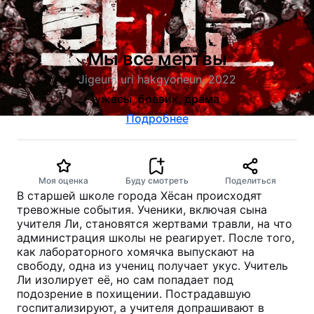
Мы все мертвы
Jigeum uri hakgyoneun, 2022
ужасы, боевик, драма
Подробнее
Моя оценка
Буду смотреть
Поделиться
В старшей школе города Хёсан происходят
тревожные события. Ученики, включая сына
учителя Ли, становятся жертвами травли, на что
администрация школы не реагирует. После того,
как лабораторного хомячка выпускают на
свободу, одна из учениц получает укус. Учитель
Ли изолирует её, но сам попадает под
подозрение в похищении. Пострадавшую
госпитализируют, а учителя допрашивают в