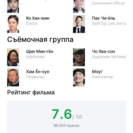
Government official
Ко Хан-мин
Пак Чи-ёль
Doctor
Staff Sgt. Lee Jae-joon
Съёмочная группа
Щин Мин-гён
Чо Хва-сон
Монтажер
Художник-постановщи
Хам Ён-хун
Моуг
Продюсер
Композитор
Рейтинг фильма
7.6
/ 10
88 000 оценок