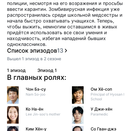
полиции, несмотря на его возражения и просьбы
ввести карантин. Зомбивирусная инфекция уже
распространилась среди школьной медсестры и
начала быстро охватывать учащихся. Теперь,
чтобы выжить, немногим оставшимся в живых
придётся использовать все свои умения и
находчивость, избегая нападений бывших
одноклассников.
Список эпизодов
13
Вышел
1
эпизод
в
2
сезоне
1
эпизод
Эпизод 1
В главных ролях:
Чон Бэ-су
Ом Хё-соп
Nam So-joo
Principal of Hyosan High
School
Ко На-ён
У Джи-хён
Lee Jin-soo's mother
Paramedic
Ким Хён-у
Со Гван-джэ