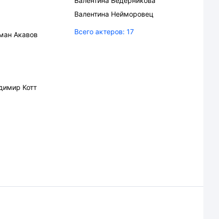
Валентина Ведерникова
Валентина Нейморовец
Всего актеров:
17
ман Акавов
димир Котт