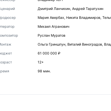
Сценарий
Дмитрий Ланчихин
,
Андрей Таратухин
Продюсер
Мария Авербах
,
Никита Владимиров
,
Тель
Оператор
Михаил Агранович
Композитор
Руслан Муратов
Монтаж
Ольга Гриншпун
,
Виталий Виноградов
,
Вла
Бюджет
61 000 000 ₽
озраст
12+
Время
98 мин.