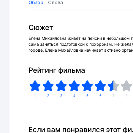
Обзор
Слова
Сюжет
Елена Михайловна живёт на пенсии в небольшом г
сама заняться подготовкой к похоронам. Не жела
городе, Елена Михайловна начинает активно орга
Рейтинг фильма
1
2
3
4
5
6
7
8
Если вам понравился этот ф