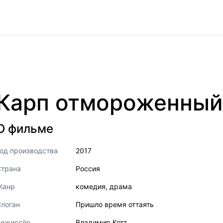
Карп отмороженный
О фильме
од производства
2017
Страна
Россия
Жанр
комедия
,
драма
логан
Пришло время оттаять
Режиссёр
Владимир Котт