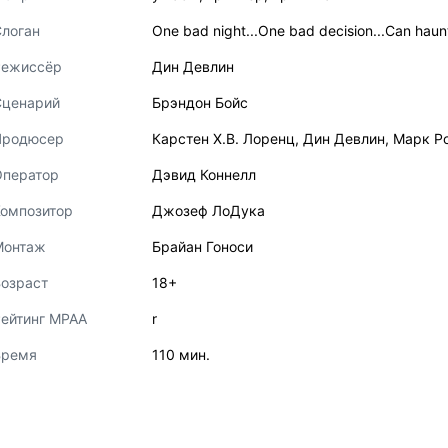
логан
One bad night...One bad decision...Can haun
Режиссёр
Дин Девлин
Сценарий
Брэндон Бойс
Продюсер
Карстен Х.В. Лоренц
,
Дин Девлин
,
Марк Р
Оператор
Дэвид Коннелл
Композитор
Джозеф ЛоДука
Монтаж
Брайан Гоноси
озраст
18+
ейтинг MPAA
r
Время
110 мин.