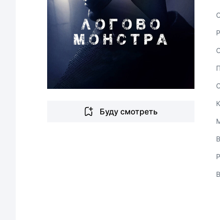
С
Буду смотреть
В
Р