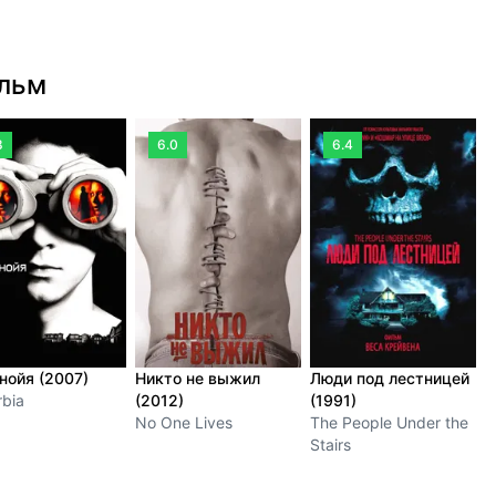
ильм
8
6.0
6.4
нойя (2007)
Никто не выжил
Люди под лестницей
Я
rbia
(2012)
(1991)
I
No One Lives
The People Under the
Stairs