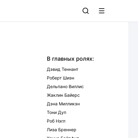
В главных ролях:
Дэвид Теннант
Роберт Шиэн
Дельпано Виллис
Жаклин Байерс
Дэна Милликэн
Тони Дуп
Роб Нэгл
Лиза Бреннер