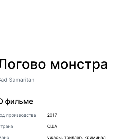
Логово монстра
Bad Samaritan
О фильме
од производства
2017
Страна
США
Жанр
ужасы
,
триллер
,
криминал