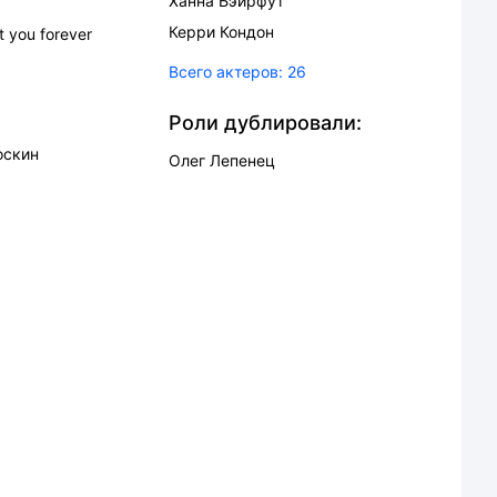
Ханна Бэйрфут
Керри Кондон
t you forever
Всего актеров:
26
Роли дублировали:
оскин
Олег Лепенец