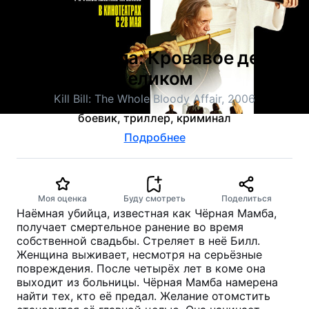
Убить Билла: Кровавое дело
целиком
Kill Bill: The Whole Bloody Affair, 2006
боевик, триллер, криминал
Подробнее
Моя оценка
Буду смотреть
Поделиться
Наёмная убийца, известная как Чёрная Мамба,
получает смертельное ранение во время
собственной свадьбы. Стреляет в неё Билл.
Женщина выживает, несмотря на серьёзные
повреждения. После четырёх лет в коме она
выходит из больницы. Чёрная Мамба намерена
найти тех, кто её предал. Желание отомстить