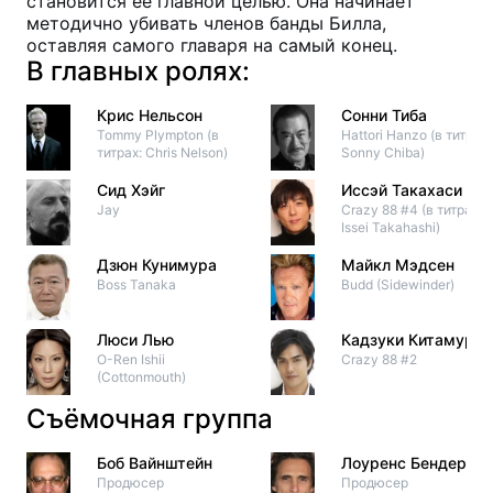
становится её главной целью. Она начинает
методично убивать членов банды Билла,
оставляя самого главаря на самый конец.
В главных ролях:
Крис Нельсон
Сонни Тиба
Tommy Plympton (в
Hattori Hanzo (в титрах:
титрах: Chris Nelson)
Sonny Chiba)
Сид Хэйг
Иссэй Такахаси
Jay
Crazy 88 #4 (в титрах:
Issei Takahashi)
Дзюн Кунимура
Майкл Мэдсен
Boss Tanaka
Budd (Sidewinder)
Люси Лью
Кадзуки Китамура
O-Ren Ishii
Crazy 88 #2
(Cottonmouth)
Съёмочная группа
Боб Вайнштейн
Лоуренс Бендер
Продюсер
Продюсер