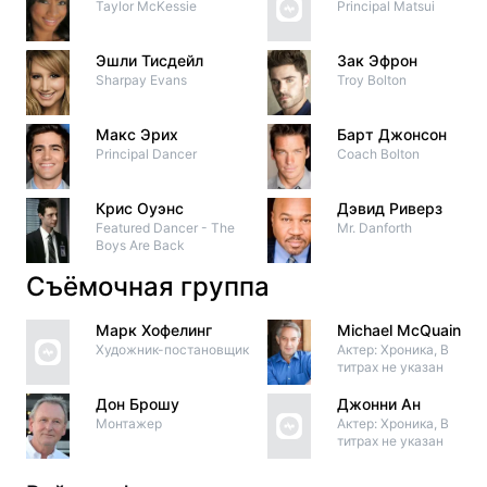
Taylor McKessie
Principal Matsui
Эшли Тисдейл
Зак Эфрон
Sharpay Evans
Troy Bolton
Макс Эрих
Барт Джонсон
Principal Dancer
Coach Bolton
Крис Оуэнс
Дэвид Риверз
Featured Dancer - The
Mr. Danforth
Boys Are Back
Съёмочная группа
Марк Хофелинг
Michael McQuain
Художник-постановщик
Актер: Хроника, В
титрах не указан
Дон Брошу
Джонни Ан
Монтажер
Актер: Хроника, В
титрах не указан