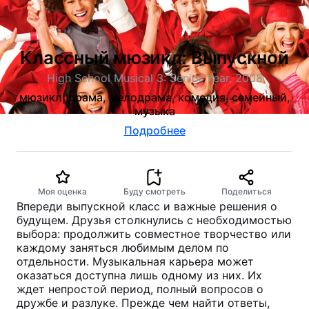
Классный мюзикл: Выпускной
High School Musical 3: Senior Year, 2008
мюзикл, драма, мелодрама, комедия, семейный,
музыка
Подробнее
Моя оценка
Буду смотреть
Поделиться
Впереди выпускной класс и важные решения о
будущем. Друзья столкнулись с необходимостью
выбора: продолжить совместное творчество или
каждому заняться любимым делом по
отдельности. Музыкальная карьера может
оказаться доступна лишь одному из них. Их
ждет непростой период, полный вопросов о
дружбе и разлуке. Прежде чем найти ответы,