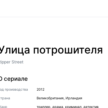
Улица потрошителя
Ripper Street
О сериале
од производства
2012
Страна
Великобритания
,
Ирландия
Жанр
триллер
,
драма
,
криминал
,
детектив