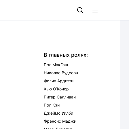
В главных ролях:
Пол МакГанн
Николас Вудесон
Филип Ардитти
Хью О’Конор
Питер Салливан
Пол Кэй
Джеймс Уилби
Френсис Маджи