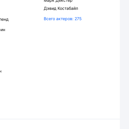
Марк Декстер
Дэвид Костабайл
Всего актеров:
275
ленд
рин
н