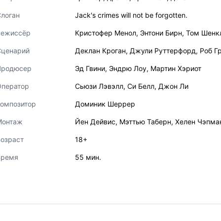
логан
Jack's crimes will not be forgotten.
Режиссёр
Кристофер Менол
,
Энтони Бирн
,
Том Шенк
Сценарий
Деклан Кроган
,
Джули Руттерфорд
,
Роб Г
Продюсер
Эд Гвини
,
Эндрю Лоу
,
Мартин Хэриот
Оператор
Сьюзи Лэвэлл
,
Си Белл
,
Джон Ли
Композитор
Доминик Шеррер
Монтаж
Йен Дейвис
,
Мэттью Таберн
,
Хелен Чэпма
озраст
18+
Время
55 мин.