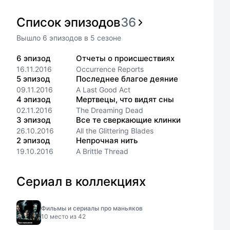
Список эпизодов
36
Вышло
6
эпизодов
в
5
сезоне
6
эпизод
Отчеты о происшествиях
16.11.2016
Occurrence Reports
5
эпизод
Последнее благое деяние
09.11.2016
A Last Good Act
4
эпизод
Мертвецы, что видят сны
02.11.2016
The Dreaming Dead
3
эпизод
Все те сверкающие клинки
26.10.2016
All the Glittering Blades
2
эпизод
Непрочная нить
19.10.2016
A Brittle Thread
Сериал в коллекциях
Фильмы и сериалы про маньяков
10
место из
42