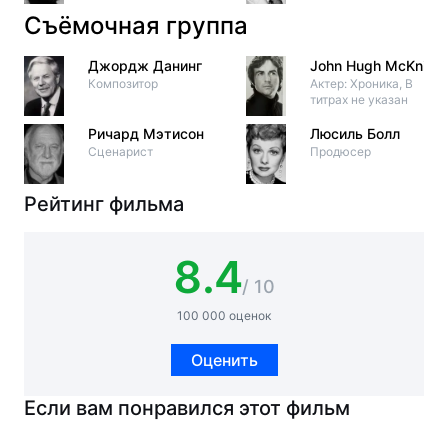
Съёмочная группа
Джордж Данинг
John Hugh McKnight
Композитор
Актер: Хроника, В
титрах не указан
Ричард Мэтисон
Люсиль Болл
Сценарист
Продюсер
Рейтинг фильма
8.4
/ 10
100 000 оценок
Оценить
Если вам понравился этот фильм