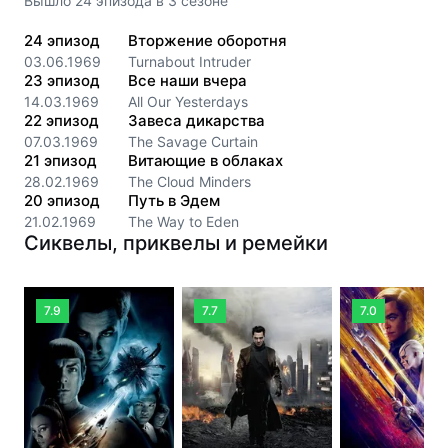
Вышло
24
эпизода
в
3
сезоне
24
эпизод
Вторжение оборотня
03.06.1969
Turnabout Intruder
23
эпизод
Все наши вчера
14.03.1969
All Our Yesterdays
22
эпизод
Завеса дикарства
07.03.1969
The Savage Curtain
21
эпизод
Витающие в облаках
28.02.1969
The Cloud Minders
20
эпизод
Путь в Эдем
21.02.1969
The Way to Eden
Сиквелы, приквелы и ремейки
7.9
7.7
7.0