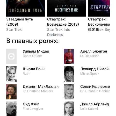
Звездный путь
Стартрек:
Стартрек:
(2009)
Возмездие (2013)
Бесконечность
Star Trek
Star Trek Into
(2016)
Star Trek Beyon
Darkness
В главных ролях:
Уильям Мидер
Арелл Блэнтон
Board Officer
Lt. Dickerson
Ширли Бонн
Леонард Нимой
Ruth
Mister Spock
Джанет МакЛахлан
Сэлли Келлермен
Lt. Charlene Masters
Dr. Elizabeth Dehner
Сид Хэйг
Джилл Айрленд
First Lawgiver
Leila Kalomi