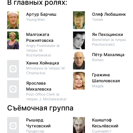
В главных ролях:
Артур Барчиш
Оляф Любашенко
Young Man
Tomek
Малгожата
Ян Пехоцински
Blond Man (в титрах: J.
Рожнятовска
Piechocinski)
Angry Postmaster (в
титрах: M.
Пётр Махалица
Rozniatowska)
Roman
Ханна Хойнацка
Miroslawa (в титрах: M.
Chojnacka)
Гражина
Шаполовская
Ярослава
Magda
Михалевска
Post-Office Clerk (в
титрах: J. Michalewska)
Съёмочная группа
Рышард
Кшиштоф
Чутковский
Кесьлёвский
Продюсер
Сценарист