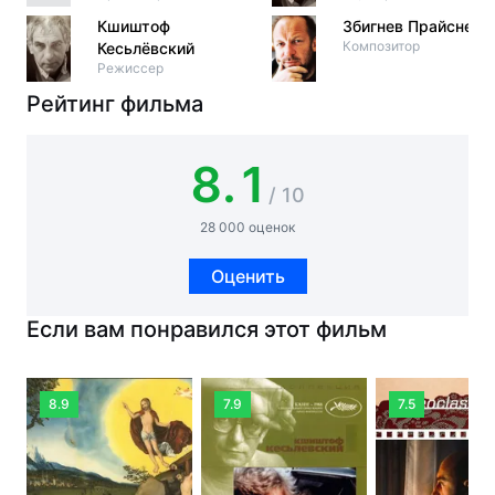
Кшиштоф
Збигнев Прайснер
Композитор
Кесьлёвский
Режиссер
Рейтинг фильма
8.1
/ 10
28 000 оценок
Оценить
Если вам понравился этот фильм
8.9
7.9
7.5