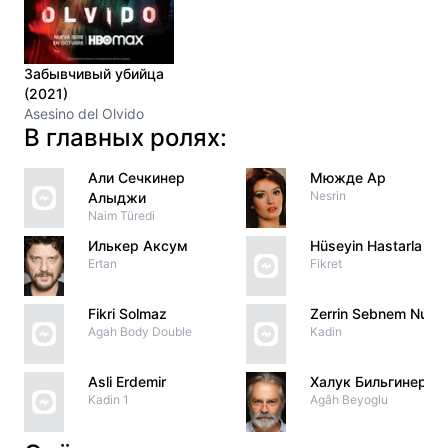
Забывчивый убийца
(2021)
Asesino del Olvido
В главных ролях:
Али Сечкинер
Мюжде Ар
Nesrin
Алыджи
Naim Türedi
Илькер Аксум
Hüseyin Hastarla
Ertan
Fikret
Fikri Solmaz
Zerrin Sebnem Nura
Agah Body Double
Kadin
Asli Erdemir
Халук Бильгинер
Kadin 1
Agâh Beyoglu