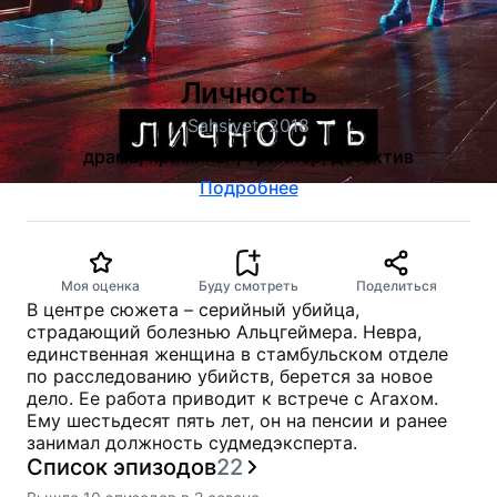
Личность
Sahsiyet, 2018
драма, криминал, триллер, детектив
Подробнее
Моя оценка
Буду смотреть
Поделиться
В центре сюжета – серийный убийца,
страдающий болезнью Альцгеймера. Невра,
единственная женщина в стамбульском отделе
по расследованию убийств, берется за новое
дело. Ее работа приводит к встрече с Агахом.
Ему шестьдесят пять лет, он на пенсии и ранее
занимал должность судмедэксперта.
Список эпизодов
22