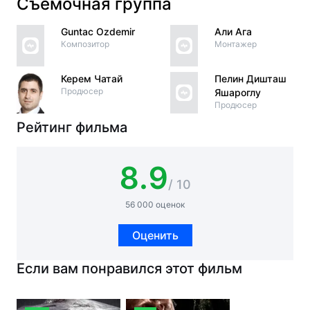
Съёмочная группа
Guntac Ozdemir
Али Ага
Композитор
Монтажер
Керем Чатай
Пелин Дишташ
Продюсер
Яшароглу
Продюсер
Рейтинг фильма
8.9
/ 10
56 000 оценок
Оценить
Если вам понравился этот фильм