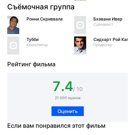
Съёмочная группа
Ронни Скриввала
Бхавани Ивер
Сценарист
Тубби
Сидхарт Рой Капур
Композитор
Продюсер
Рейтинг фильма
7.4
/ 10
21 000 оценок
Оценить
Если вам понравился этот фильм