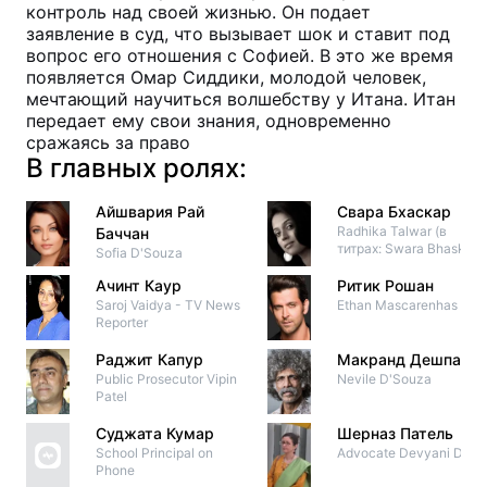
контроль над своей жизнью. Он подает
заявление в суд, что вызывает шок и ставит под
вопрос его отношения с Софией. В это же время
появляется Омар Сиддики, молодой человек,
мечтающий научиться волшебству у Итана. Итан
передает ему свои знания, одновременно
сражаясь за право
В главных ролях:
Айшвария Рай
Свара Бхаскар
Radhika Talwar (в
Баччан
титрах: Swara Bhaskar)
Sofia D'Souza
Ачинт Каур
Ритик Рошан
Saroj Vaidya - TV News
Ethan Mascarenhas
Reporter
Раджит Капур
Макранд Дешпанд
Public Prosecutor Vipin
Nevile D'Souza
Patel
Суджата Кумар
Шерназ Патель
School Principal on
Advocate Devyani Dutta
Phone