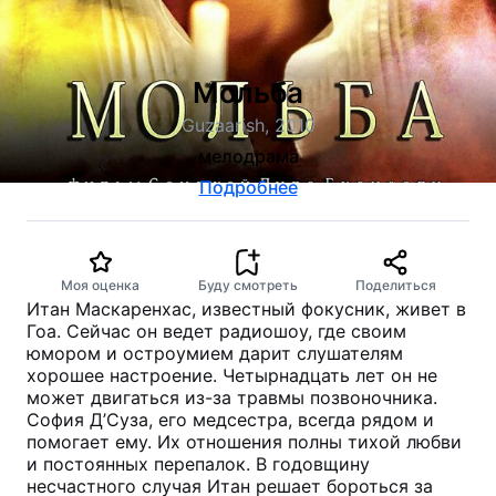
Мольба
Guzaarish, 2010
мелодрама
Подробнее
Моя оценка
Буду смотреть
Поделиться
Итан Маскаренхас, известный фокусник, живет в
Гоа. Сейчас он ведет радиошоу, где своим
юмором и остроумием дарит слушателям
хорошее настроение. Четырнадцать лет он не
может двигаться из-за травмы позвоночника.
София Д’Суза, его медсестра, всегда рядом и
помогает ему. Их отношения полны тихой любви
и постоянных перепалок. В годовщину
несчастного случая Итан решает бороться за