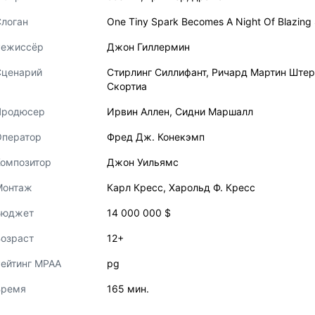
логан
One Tiny Spark Becomes A Night Of Blazing
Режиссёр
Джон Гиллермин
Сценарий
Стирлинг Силлифант
,
Ричард Мартин Штер
Скортиа
Продюсер
Ирвин Аллен
,
Сидни Маршалл
Оператор
Фред Дж. Конекэмп
Композитор
Джон Уильямс
Монтаж
Карл Кресс
,
Харольд Ф. Кресс
Бюджет
14 000 000 $
озраст
12+
ейтинг MPAA
pg
Время
165 мин.