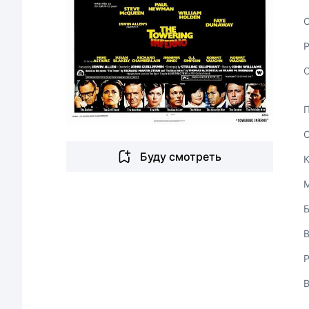
С
Буду смотреть
В
Р