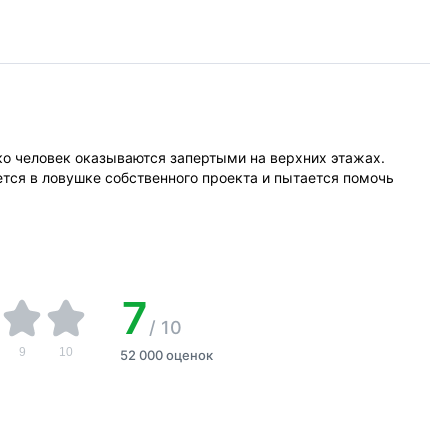
ко человек оказываются запертыми на верхних этажах.
ется в ловушке собственного проекта и пытается помочь
7
/
10
9
10
52 000 оценок