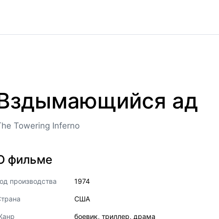
Вздымающийся ад
The Towering Inferno
О фильме
од производства
1974
Страна
США
Жанр
боевик
,
триллер
,
драма