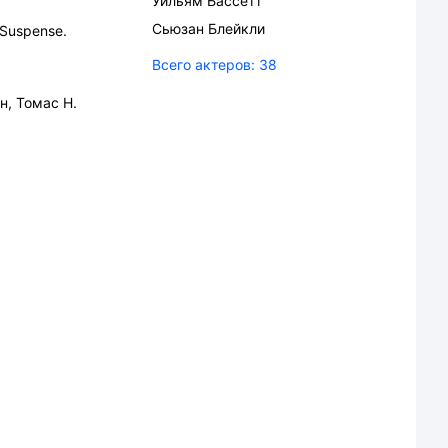
Уильям Бассетт
Сьюзан Блейкли
 Suspense.
Всего актеров:
38
н
,
Томас Н.