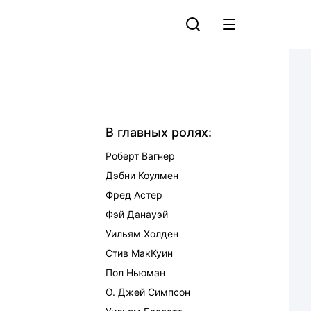
В главных ролях:
Роберт Вагнер
Дэбни Коулмен
Фред Астер
Фэй Данауэй
Уильям Холден
Стив МакКуин
Пол Ньюман
О. Джей Симпсон