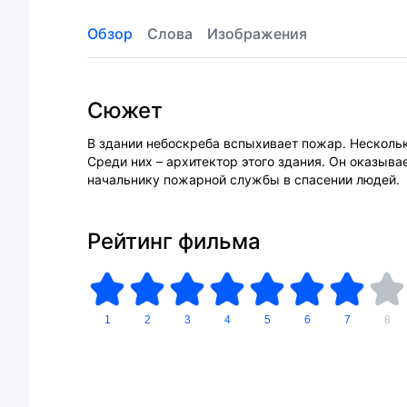
Обзор
Слова
Изображения
Сюжет
В здании небоскреба вспыхивает пожар. Несколь
Среди них – архитектор этого здания. Он оказыва
начальнику пожарной службы в спасении людей.
Рейтинг фильма
1
2
3
4
5
6
7
8