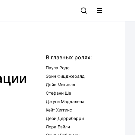
В главных ролях:
Паула Родс
ации
Эрин Фицджералд
Дэйв Митчелл
Стефани Ше
Джули Маддалена
Кейт Хиггинс
Деби Дерриберри
Лора Бэйли