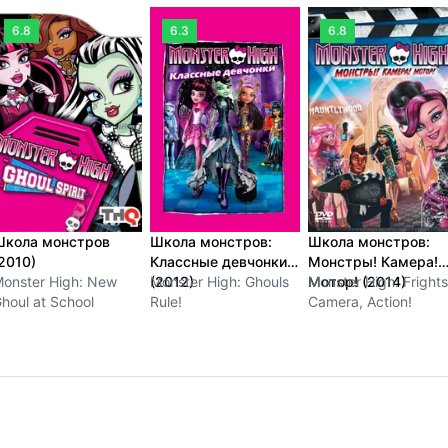
6.8
6.3
6.8
Школа монстров
Школа монстров:
Школа монстров:
2010)
Классные девчонки
Монстры! Камера!
onster High: New
(2012)
Monster High: Ghouls
Мотор! (2014)
Monster High: Frights
houl at School
Rule!
Camera, Action!