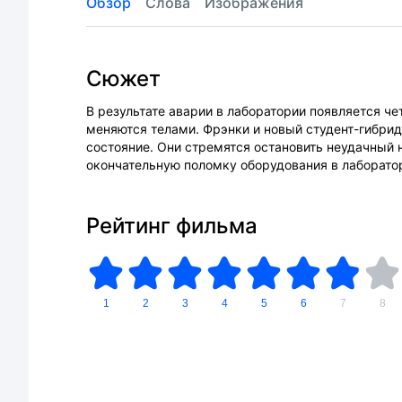
Обзор
Слова
Изображения
Сюжет
В результате аварии в лаборатории появляется 
меняются телами. Фрэнки и новый студент-гибри
состояние. Они стремятся остановить неудачный
окончательную поломку оборудования в лаборато
Рейтинг фильма
1
2
3
4
5
6
7
8