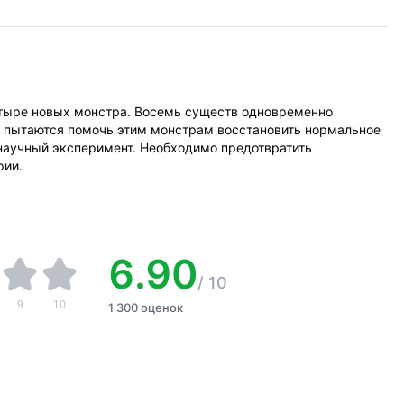
четыре новых монстра. Восемь существ одновременно
д пытаются помочь этим монстрам восстановить нормальное
 научный эксперимент. Необходимо предотвратить
рии.
6.90
/
10
9
10
1 300 оценок