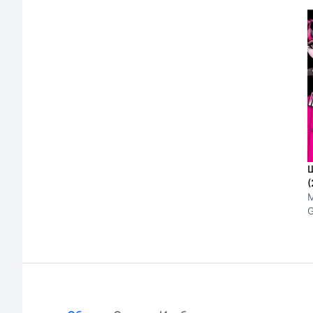
(
M
G