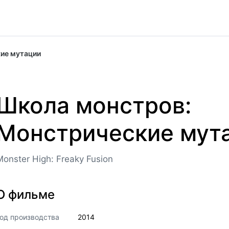
ие мутации
Школа монстров:
Монстрические мут
Monster High: Freaky Fusion
О фильме
од производства
2014