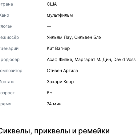
Страна
США
Жанр
мультфильм
логан
—
Режиссёр
Уильям Лау
,
Сильвен Блэ
Сценарий
Кит Вагнер
Продюсер
Асаф Фипке
,
Маргарет М. Дин
,
David Voss
Композитор
Стивен Аргила
Монтаж
Захари Керр
озраст
6+
Время
74 мин.
Сиквелы, приквелы и ремейки