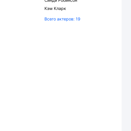
Синди Робинсон
Кэм Кларк
Всего актеров:
19