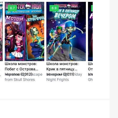
6.7
6.9
7.1
Школа монстров:
Школа монстров:
Школа монстров
Побег с Острова
Крик в пятницу
Отчего монстр
,
черепов (2012)
Monster High: Escape
вечером (2011)
Monster High: Friday
влюбляются? (2
Monster High: W
from Skull Shores
Night Frights
Ghouls Fall in Lo