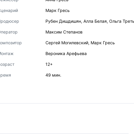
Сценарий
Марк Гресь
Продюсер
Рубен Дишдишян
,
Алла Белая
,
Ольга Трет
Оператор
Максим Степанов
Композитор
Сергей Могилевский
,
Марк Гресь
Монтаж
Вероника Арефьева
озраст
12+
Время
49 мин.