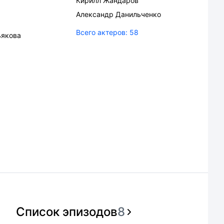
Кирилл Жандаров
Александр Данильченко
Всего актеров:
58
ьякова
Список эпизодов
8