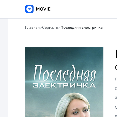
Главная
>
Сериалы
>
Последняя электричка
Г
С