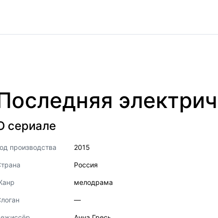
Последняя электрич
О сериале
од производства
2015
Страна
Россия
Жанр
мелодрама
логан
—
Режиссёр
Анна Гресь