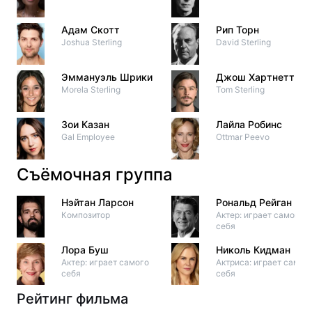
Адам Скотт
Рип Торн
Joshua Sterling
David Sterling
Эммануэль Шрики
Джош Хартнетт
Morela Sterling
Tom Sterling
Зои Казан
Лайла Робинс
Gal Employee
Ottmar Peevo
Съёмочная группа
Нэйтан Ларсон
Рональд Рейган
Композитор
Актер: играет самого
себя
Лора Буш
Николь Кидман
Актер: играет самого
Актриса: играет саму
себя
себя
Рейтинг фильма