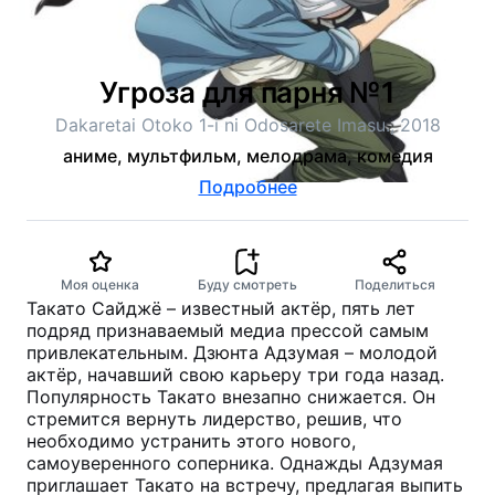
Угроза для парня №1
Dakaretai Otoko 1-i ni Odosarete Imasu., 2018
аниме, мультфильм, мелодрама, комедия
Подробнее
Моя оценка
Буду смотреть
Поделиться
Такато Сайджё – известный актёр, пять лет
подряд признаваемый медиа прессой самым
привлекательным. Дзюнта Адзумая – молодой
актёр, начавший свою карьеру три года назад.
Популярность Такато внезапно снижается. Он
стремится вернуть лидерство, решив, что
необходимо устранить этого нового,
самоуверенного соперника. Однажды Адзумая
приглашает Такато на встречу, предлагая выпить