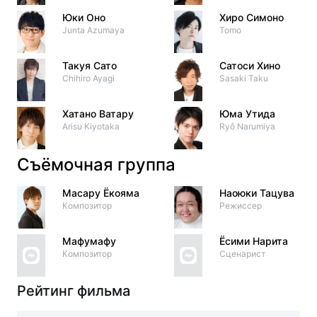
Юки Оно
Хиро Симоно
Junta Azumaya
Tomo
Такуя Сато
Сатоси Хино
Chihiro Ayagi
Sasaki Taku
Хатано Ватару
Юма Утида
Arisu Kiyotaka
Ryô Narumiya
Съёмочная группа
Масару Ёкояма
Наоюки Тацува
Композитор
Режиссер
Мафумафу
Ёсими Нарита
Композитор
Сценарист
Рейтинг фильма