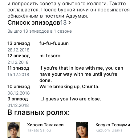
и попросить совета у опытного коллеги. Такато
соглашается. После бурной ночи он просыпается
обнажённым в постели Адзумая.
Список эпизодов
13
Вышло
13
эпизодов
в
1
сезоне
13
эпизод
fu-fu-fuuuun
28.12.2018
12
эпизод
mi tesoro.
21.12.2018
11
эпизод
If you're that in love with me, you can
have your way with me until you're
15.12.2018
done.
10
эпизод
We're breaking up, Chunta.
08.12.2018
9
эпизод
...I guess you two are close.
01.12.2018
В главных ролях:
Хироки Такахаси
Косукэ Ториуми
Takato Saijou
Kazuomi Usaka