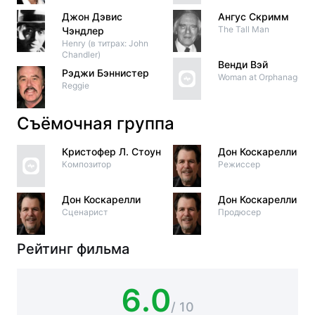
Джон Дэвис
Ангус Скримм
The Tall Man
Чэндлер
Henry (в титрах: John
Chandler)
Венди Вэй
Рэджи Бэннистер
Woman at Orphanage
Reggie
Съёмочная группа
Кристофер Л. Стоун
Дон Коскарелли
Композитор
Режиссер
Дон Коскарелли
Дон Коскарелли
Сценарист
Продюсер
Рейтинг фильма
6.0
/ 10