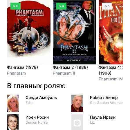
6.6
6.4
5.5
Фантазм (1978)
Фантазм 2 (1988)
Фантазм 4: Заб
Phantasm
Phantasm II
(1998)
Phantasm IV: Ob
В главных ролях:
Синди Амбуэль
Роберт Бичер
Edna
Gas Station Attendant
Ирен Росин
Паула Ирвин
Demon Nurse
Liz