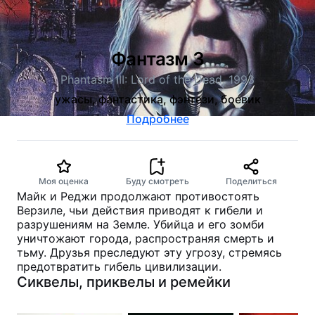
Фантазм 3
Phantasm III: Lord of the Dead, 1993
ужасы, фантастика, фэнтези, боевик
Подробнее
Моя оценка
Буду смотреть
Поделиться
Майк и Реджи продолжают противостоять
Верзиле, чьи действия приводят к гибели и
разрушениям на Земле. Убийца и его зомби
уничтожают города, распространяя смерть и
тьму. Друзья преследуют эту угрозу, стремясь
предотвратить гибель цивилизации.
Сиквелы, приквелы и ремейки