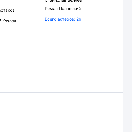
Станислав Беляев
Роман Полянский
Астахов
Всего актеров:
26
й Козлов