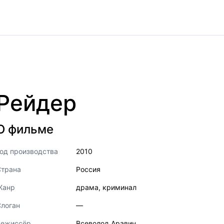
Рейдер
О фильме
од производства
2010
Страна
Россия
Жанр
драма
,
криминал
логан
—
Режиссёр
Всеволод Аравин