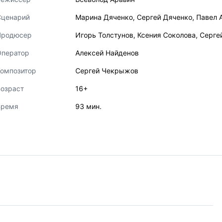
Сценарий
Марина Дяченко
,
Сергей Дяченко
,
Павел 
Продюсер
Игорь Толстунов
,
Ксения Соколова
,
Серге
Оператор
Алексей Найденов
Композитор
Сергей Чекрыжов
озраст
16+
Время
93 мин.