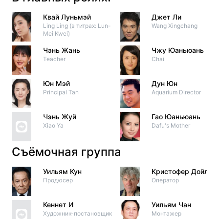
Квай Луньмэй
Джет Ли
Ling Ling (в титрах: Lun-
Wang Xingchang
Mei Kwei)
Чэнь Жань
Чжу Юаньюань
Teacher
Chai
Юн Мэй
Дун Юн
Principal Tan
Aquarium Director
Чэнь Жуй
Гао Юаньюань
Xiao Ya
Dafu's Mother
Съёмочная группа
Уильям Кун
Кристофер Дойл
Продюсер
Оператор
Кеннет И
Уильям Чан
Художник-постановщик
Монтажер