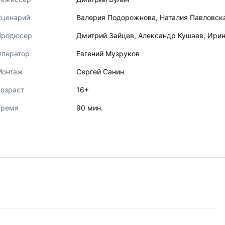
Сценарий
Валерия Подорожнова
,
Наталия Павловск
Продюсер
Дмитрий Зайцев
,
Александр Кушаев
,
Ирин
Оператор
Евгений Музруков
Монтаж
Сергей Санин
озраст
16+
Время
90 мин.