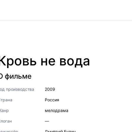
Кровь не вода
О фильме
од производства
2009
Страна
Россия
Жанр
мелодрама
логан
—
Режиссёр
Дмитрий Булин