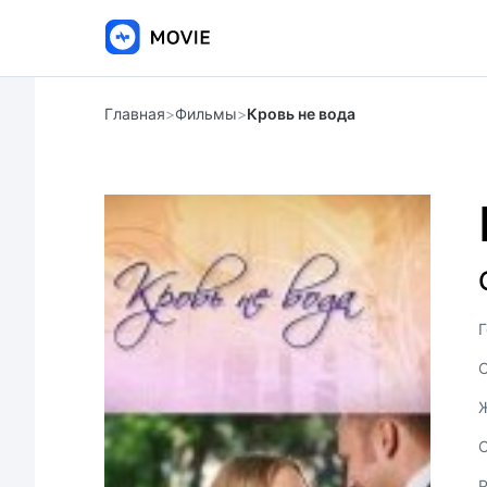
Главная
>
Фильмы
>
Кровь не вода
Г
С