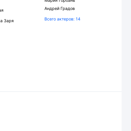
Мария Горбань
Андрей Градов
ая
Всего актеров:
14
а Заря