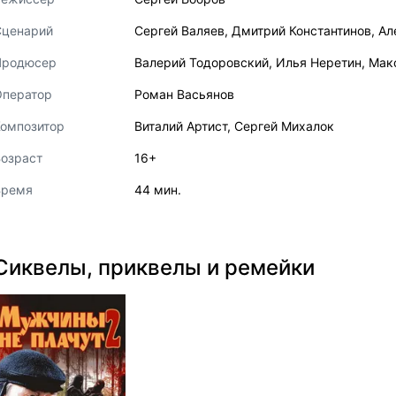
Сценарий
Сергей Валяев
,
Дмитрий Константинов
,
Ал
Продюсер
Валерий Тодоровский
,
Илья Неретин
,
Мак
Оператор
Роман Васьянов
Композитор
Виталий Артист
,
Сергей Михалок
озраст
16+
Время
44 мин.
Сиквелы, приквелы и ремейки