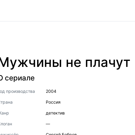
Мужчины не плачут
О сериале
од производства
2004
Страна
Россия
Жанр
детектив
логан
—
Режиссёр
Сергей Бобров