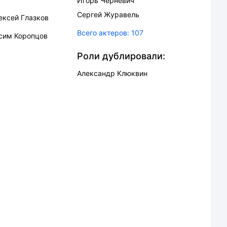
Игорь Черневич
Сергей Журавель
ексей Глазков
Всего актеров:
107
сим Коропцов
Роли дублировали:
Александр Клюквин