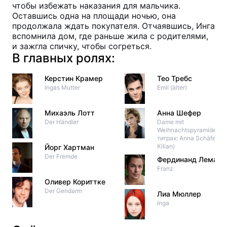
чтобы избежать наказания для мальчика.
Оставшись одна на площади ночью, она
продолжала ждать покупателя. Отчаявшись, Инга
вспомнила дом, где раньше жила с родителями,
и зажгла спичку, чтобы согреться.
В главных ролях:
Керстин Крамер
Тео Требс
Ingas Mutter
Emil (älter)
Михаэль Лотт
Анна Шефер
Der Händler
Dame mit
Weihnachtspyramide (в
титрах: Anna Schäfer-
Kilian)
Йорг Хартман
Der Fremde
Фердинанд Леманн
Franz
Оливер Кориттке
Der Gendarm
Лиа Мюллер
Inga