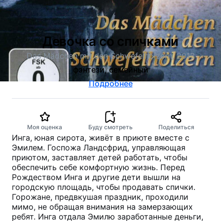
Девочка со спичками
Das Mädchen mit den Schwefelhölzern, 2013
фэнтези, семейный
Подробнее
Моя оценка
Буду смотреть
Поделиться
Инга, юная сирота, живёт в приюте вместе с
Эмилем. Госпожа Ландсфрид, управляющая
приютом, заставляет детей работать, чтобы
обеспечить себе комфортную жизнь. Перед
Рождеством Инга и другие дети вышли на
городскую площадь, чтобы продавать спички.
Горожане, предвкушая праздник, проходили
мимо, не обращая внимания на замерзающих
ребят. Инга отдала Эмилю заработанные деньги,