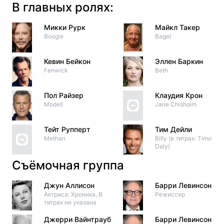
В главных ролях:
Микки Рурк
Майкл Такер
Boogie
Bagel
Кевин Бейкон
Эллен Баркин
Fenwick
Beth
Пол Райзер
Клаудия Крон
Modell
Jane Chisholm
Тейт Рупперт
Тим Дейли
Methan
Billy (в титрах: Timothy
Daly)
Съёмочная группа
Джун Аллисон
Барри Левинсон
Актриса: Хроника, В
Режиссер
титрах не указана
Джерри Вайнтрауб
Барри Левинсон