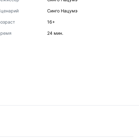
Сценарий
Синго Нацумэ
озраст
16+
Время
24 мин.