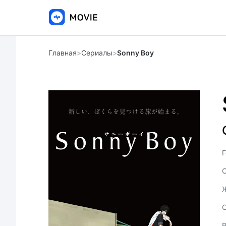
Главная
>
Сериалы
>
Sonny Boy
Г
С