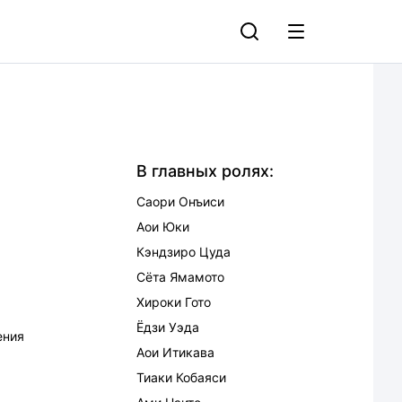
В главных ролях:
Саори Онъиси
Аои Юки
Кэндзиро Цуда
Сёта Ямамото
Хироки Гото
Ёдзи Уэда
ения
Аои Итикава
Тиаки Кобаяси