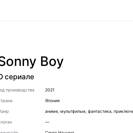
Sonny Boy
О сериале
од производства
2021
Страна
Япония
Жанр
аниме
,
мультфильм
,
фантастика
,
приключ
логан
—
Режиссёр
Синго Нацумэ