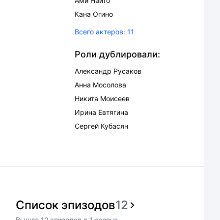
Ами Наито
Кана Огино
Всего актеров:
11
Роли дублировали:
Александр Русаков
Анна Мосолова
Никита Моисеев
Ирина Евтягина
Сергей Кубасян
Список эпизодов
12
Вышло
12
эпизодов
в
1
сезоне