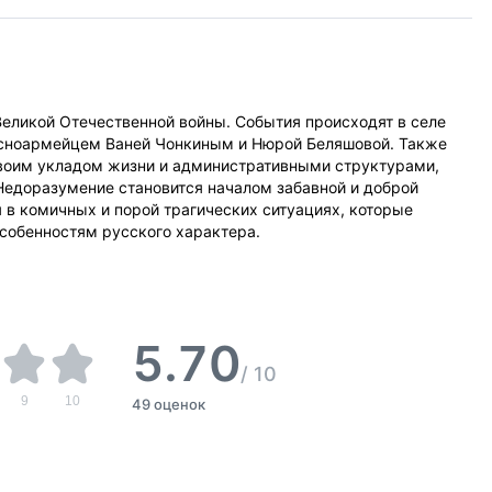
 Великой Отечественной войны. События происходят в селе
асноармейцем Ваней Чонкиным и Нюрой Беляшовой. Также
своим укладом жизни и административными структурами,
Недоразумение становится началом забавной и доброй
 в комичных и порой трагических ситуациях, которые
собенностям русского характера.
5.70
/
10
9
10
49 оценок