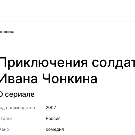
онкина
Приключения солда
Ивана Чонкина
О сериале
од производства
2007
Страна
Россия
Жанр
комедия