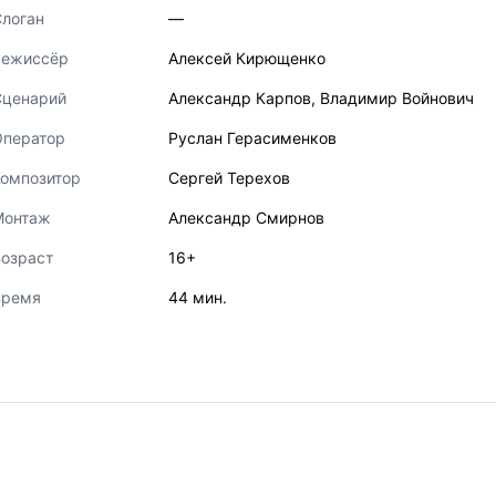
логан
—
Режиссёр
Алексей Кирющенко
Сценарий
Александр Карпов
,
Владимир Войнович
Оператор
Руслан Герасименков
Композитор
Сергей Терехов
Монтаж
Александр Смирнов
озраст
16+
Время
44 мин.