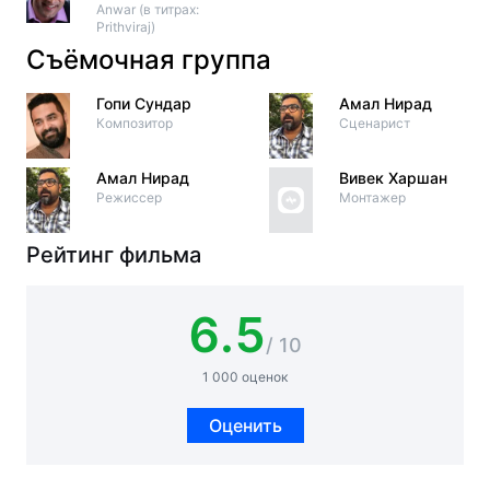
Anwar (в титрах:
Prithviraj)
Съёмочная группа
Гопи Сундар
Амал Нирад
Композитор
Сценарист
Амал Нирад
Вивек Харшан
Режиссер
Монтажер
Рейтинг фильма
6.5
/ 10
1 000 оценок
Оценить