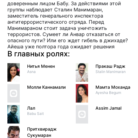
доверенным лицом Бабу. За действиями этой
группы наблюдает Сталин Манимаран,
заместитель генерального инспектора
антитеррористического отряда. Перед
Манимараном стоит задача уничтожить
террористов. Сумеет ли Анвар отказаться от
опасного пути? Или его ждет гибель в джихаде?
Айеша уже полтора года ожидает решения
В главных ролях:
Нитья Менен
Пракаш Радж
Asna
Stalin Manimaran
Молли Каннамали
Мамта Мохандас
Ayesha Begum
Лал
Assim Jamal
Babu Sait
Притхвирадж
Сукумаран