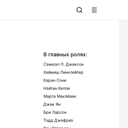
В главных ролях:
Сэмюэл Л. Джексон
Хеймиш Линклейтер
Каран Сони
Нэйтан Келли
Марта МакАйзек
Джек Ян
Бри Ларсон
Тодд Джефриз