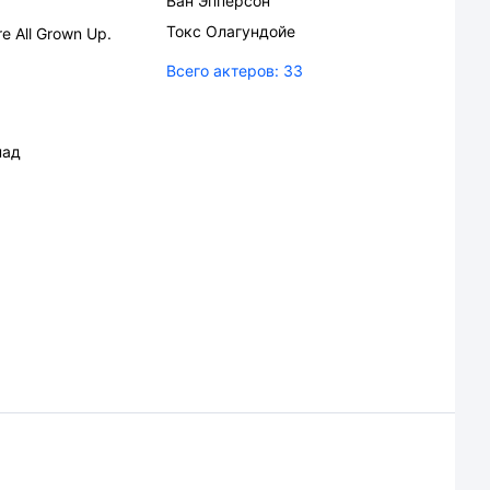
Ван Эпперсон
Токс Олагундойе
re All Grown Up.
Всего актеров:
33
над