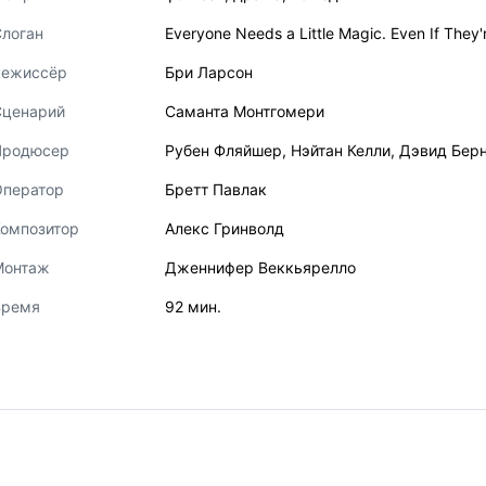
логан
Everyone Needs a Little Magic. Even If They'
Режиссёр
Бри Ларсон
Сценарий
Саманта Монтгомери
Продюсер
Рубен Фляйшер
,
Нэйтан Келли
,
Дэвид Бер
Оператор
Бретт Павлак
Композитор
Алекс Гринволд
Монтаж
Дженнифер Веккьярелло
Время
92 мин.