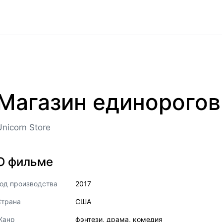
Магазин единорогов
Unicorn Store
О фильме
од производства
2017
Страна
США
Жанр
фэнтези
,
драма
,
комедия