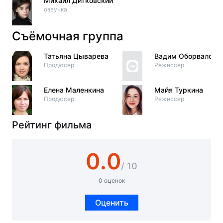
Михаил Дитковский
озвучка
Съёмочная группа
Татьяна Цыварева
Вадим Оборвалов
Продюсер
Режиссер
Елена Маленкина
Майя Туркина
Продюсер
Режиссер
Рейтинг фильма
0.0
/ 10
0 оценок
Оценить