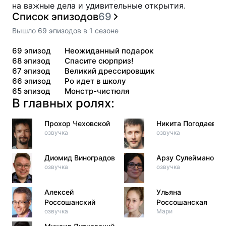
на важные дела и удивительные открытия.
Список эпизодов
69
Вышло
69
эпизодов
в
1
сезоне
69
эпизод
Неожиданный подарок
68
эпизод
Спасите сюрприз!
67
эпизод
Великий дрессировщик
66
эпизод
Ро идет в школу
65
эпизод
Монстр-чистюля
В главных ролях:
Прохор Чеховской
Никита Погодаев
озвучка
озвучка
Диомид Виноградов
Арзу Сулейманова
озвучка
озвучка
Алексей
Ульяна
Россошанский
Россошанская
озвучка
Мари