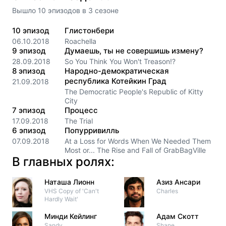
Вышло
10
эпизодов
в
3
сезоне
10
эпизод
Глистонбери
06.10.2018
Roachella
9
эпизод
Думаешь, ты не совершишь измену?
28.09.2018
So You Think You Won't Treason!?
8
эпизод
Народно-демократическая
республика Котейкин Град
21.09.2018
The Democratic People's Republic of Kitty
City
7
эпизод
Процесс
17.09.2018
The Trial
6
эпизод
Попурривилль
07.09.2018
At a Loss for Words When We Needed Them
Most or... The Rise and Fall of GrabBagVille
В главных ролях:
Наташа Лионн
Азиз Ансари
VHS Copy of 'Can't
Charles
Hardly Wait'
Минди Кейлинг
Адам Скотт
Sandy
Shane