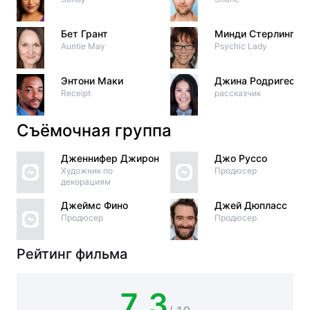
Бет Грант
Минди Стерлинг
Auntie May
Psychic Lady
Энтони Маки
Джина Родригес
Receipt
рассказчик
Съёмочная группа
Дженнифер Джирон
Джо Руссо
Художник по
Продюсер
декорациям
Джеймс Фино
Джей Дюпласс
Продюсер
Продюсер
Рейтинг фильма
7.3