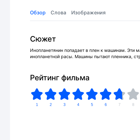
Обзор
Слова
Изображения
Сюжет
Инопланетянин попадает в плен к машинам. Эти м
инопланетной расы. Машины пытают пленника, ст
Рейтинг фильма
1
2
3
4
5
6
7
8