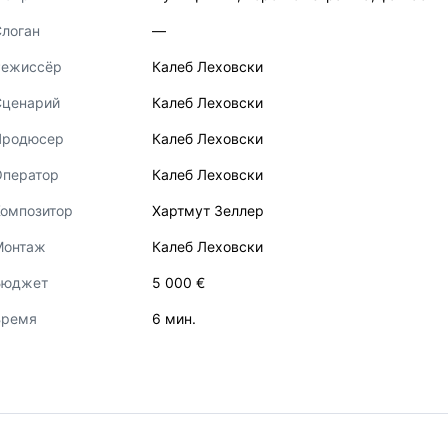
логан
—
Режиссёр
Калеб Леховски
Сценарий
Калеб Леховски
Продюсер
Калеб Леховски
Оператор
Калеб Леховски
Композитор
Хартмут Зеллер
Монтаж
Калеб Леховски
Бюджет
5 000 €
Время
6 мин.