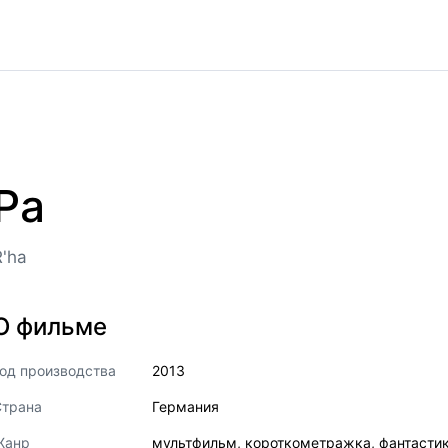
Ра
R'ha
О фильме
од производства
2013
Страна
Германия
Жанр
мультфильм
,
короткометражка
,
фантасти