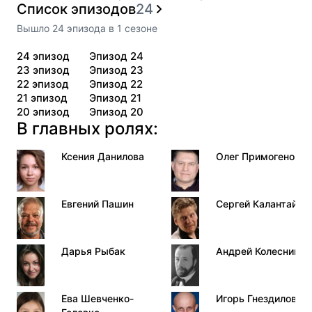
Список эпизодов
24
Вышло
24
эпизода
в
1
сезоне
24
эпизод
Эпизод 24
23
эпизод
Эпизод 23
22
эпизод
Эпизод 22
21
эпизод
Эпизод 21
20
эпизод
Эпизод 20
В главных ролях:
Ксения Данилова
Олег Примогенов
Евгений Пашин
Сергей Калантай
Дарья Рыбак
Андрей Колесник
Ева Шевченко-
Игорь Гнездилов