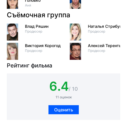
Головко
Аня
Съёмочная группа
Влад Ряшин
Наталья Стрибук
Продюсер
Продюсер
Виктория Корогод
Алексей Терентьев
Продюсер
Продюсер
Рейтинг фильма
6.4
/ 10
11 оценок
Оценить