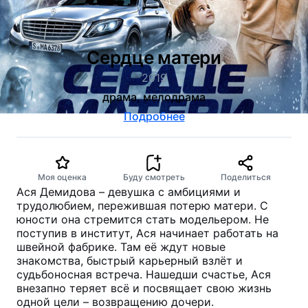
Сердце матери
2019
драма, мелодрама
Подробнее
Моя оценка
Буду смотреть
Поделиться
Ася Демидова – девушка с амбициями и
трудолюбием, пережившая потерю матери. С
юности она стремится стать модельером. Не
поступив в институт, Ася начинает работать на
швейной фабрике. Там её ждут новые
знакомства, быстрый карьерный взлёт и
судьбоносная встреча. Нашедши счастье, Ася
внезапно теряет всё и посвящает свою жизнь
одной цели – возвращению дочери.