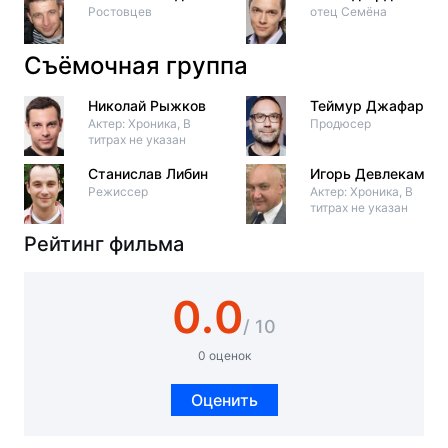
Ростовцев
отец Семёна
Съёмочная группа
Николай Рыжков
Теймур Джафаров
Актер: Хроника, В
Продюсер
титрах не указан
Станислав Либин
Игорь Девлекамов
Режиссер
Актер: Хроника, В
титрах не указан
Рейтинг фильма
0.0
/ 10
0 оценок
Оценить