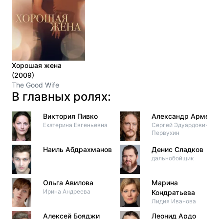
Хорошая жена
(2009)
The Good Wife
В главных ролях:
Виктория Пивко
Александр Армер
Екатерина Евгеньевна
Сергей Эдуардович
Первухин
Наиль Абдрахманов
Денис Сладков
дальнобойщик
Ольга Авилова
Марина
Ирина Андреева
Кондратьева
Лидия Иванова
Алексей Бояджи
Леонид Ардо