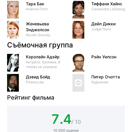
Тара Бак
Тиффани Хайнс
Arianna Fitch
Cassandra LaStrange
Женевьева
Дейл Дикки
Judge Nunn
Энджелсон
Nicole Gravely
Съёмочная группа
Кэролайн Адэйр
Рэйн Уилсон
Актриса: Хроника, В
титрах не указана
Дэвид Бойд
Питер Очотта
Режиссер
Художник
Рейтинг фильма
7.4
/ 10
10 000 оценок