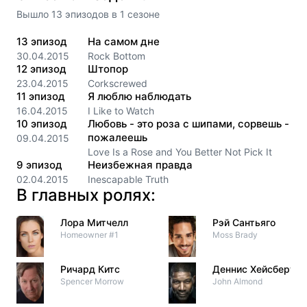
Вышло
13
эпизодов
в
1
сезоне
13
эпизод
На самом дне
30.04.2015
Rock Bottom
12
эпизод
Штопор
23.04.2015
Corkscrewed
11
эпизод
Я люблю наблюдать
16.04.2015
I Like to Watch
10
эпизод
Любовь - это роза с шипами, сорвешь -
пожалеешь
09.04.2015
Love Is a Rose and You Better Not Pick It
9
эпизод
Неизбежная правда
02.04.2015
Inescapable Truth
В главных ролях:
Лора Митчелл
Рэй Сантьяго
Homeowner #1
Moss Brady
Ричард Китс
Деннис Хейсберт
Spencer Morrow
John Almond