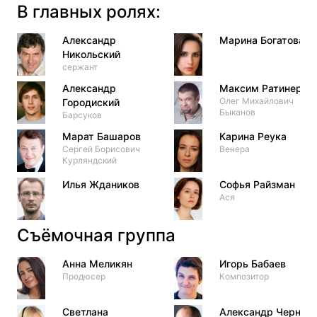
В главных ролях:
Александр
Марина Богатова
Никольский
сержант
Александр
Максим Ратинер
Олег Михайлович
Городиский
Быканов
Барсуков
Марат Башаров
Карина Реука
Сергей Борисович
Венера
Курляндский
Илья Ждаников
Софья Райзман
Ася
Съёмочная группа
Анна Меликян
Игорь Бабаев
Продюсер
Композитор
Светлана
Александр Черных