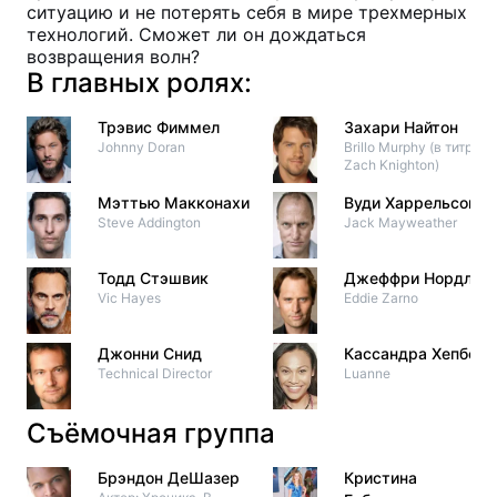
ситуацию и не потерять себя в мире трехмерных
технологий. Сможет ли он дождаться
возвращения волн?
В главных ролях:
Трэвис Фиммел
Захари Найтон
Johnny Doran
Brillo Murphy (в титрах:
Zach Knighton)
Мэттью Макконахи
Вуди Харрельсон
Steve Addington
Jack Mayweather
Тодд Стэшвик
Джеффри Нордлинг
Vic Hayes
Eddie Zarno
Джонни Снид
Кассандра Хепберн
Technical Director
Luanne
Съёмочная группа
Брэндон ДеШазер
Кристина